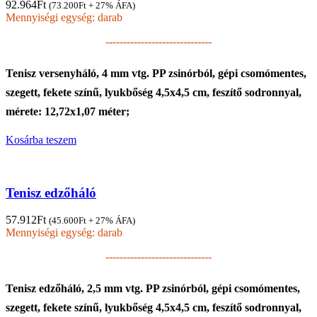
92.964
Ft
(
73.200
Ft
+ 27% ÁFA)
Mennyiségi egység: darab
------------------------------
Tenisz versenyháló, 4 mm vtg. PP zsinórból, gépi csomómentes,
szegett, fekete színű, lyukbőség 4,5x4,5 cm, feszítő sodronnyal,
mérete: 12,72x1,07 méter;
Kosárba teszem
Tenisz edzőháló
57.912
Ft
(
45.600
Ft
+ 27% ÁFA)
Mennyiségi egység: darab
------------------------------
Tenisz edzőháló, 2,5 mm vtg. PP zsinórból, gépi csomómentes,
szegett, fekete színű, lyukbőség 4,5x4,5 cm, feszítő sodronnyal,