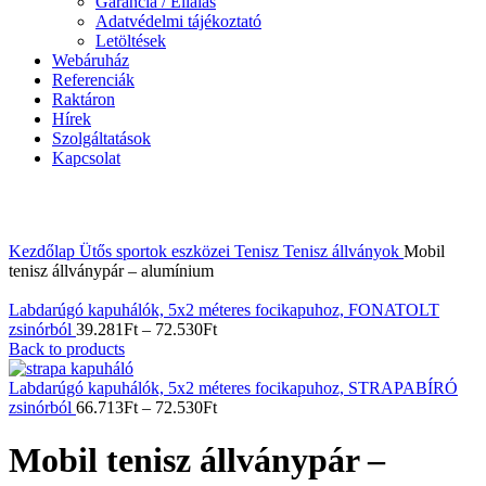
Garancia / Ellálás
Adatvédelmi tájékoztató
Letöltések
Webáruház
Referenciák
Raktáron
Hírek
Szolgáltatások
Kapcsolat
Nagyítás
Kezdőlap
Ütős sportok eszközei
Tenisz
Tenisz állványok
Mobil
tenisz állványpár – alumínium
Labdarúgó kapuhálók, 5x2 méteres focikapuhoz, FONATOLT
zsinórból
39.281
Ft
–
72.530
Ft
Back to products
Labdarúgó kapuhálók, 5x2 méteres focikapuhoz, STRAPABÍRÓ
zsinórból
66.713
Ft
–
72.530
Ft
Mobil tenisz állványpár –