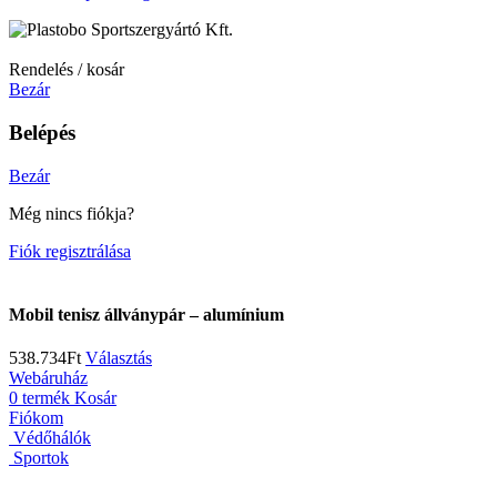
Rendelés / kosár
Bezár
Belépés
Bezár
Még nincs fiókja?
Fiók regisztrálása
Mobil tenisz állványpár – alumínium
538.734
Ft
Választás
Webáruház
0
termék
Kosár
Fiókom
Védőhálók
Sportok