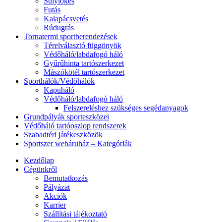
Súlylökés
Futás
Kalapácsvetés
Rúdugrás
Tornatermi sportberendezések
Térelválasztó függönyök
Védőháló/labdafogó háló
Gyűrűhinta tartószerkezet
Mászókötél tartószerkezet
Sporthálók/Védőhálók
Kapuháló
Védőháló/labdafogó háló
Felszereléshez szükséges segédanyagok
Grundpályák sporteszközei
Védőháló tartóoszlop rendszerek
Szabadtéri játékeszközök
Sportszer webáruház – Kategóriák
Kezdőlap
Cégünkről
Bemutatkozás
Pályázat
Akciók
Karrier
Szállítási tájékoztató