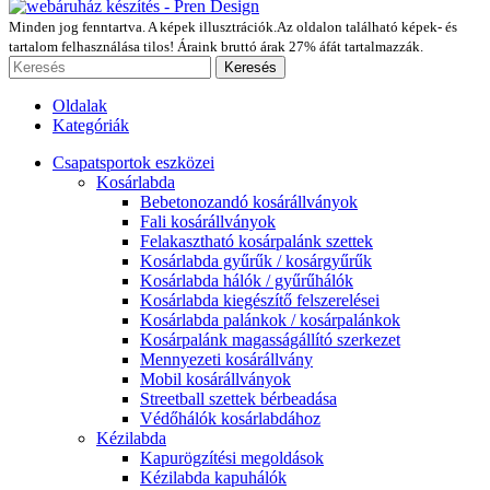
Minden jog fenntartva. A képek illusztrációk.Az oldalon található képek- és
tartalom felhasználása tilos! Áraink bruttó árak 27% áfát tartalmazzák.
Keresés
Oldalak
Kategóriák
Csapatsportok eszközei
Kosárlabda
Bebetonozandó kosárállványok
Fali kosárállványok
Felakasztható kosárpalánk szettek
Kosárlabda gyűrűk / kosárgyűrűk
Kosárlabda hálók / gyűrűhálók
Kosárlabda kiegészítő felszerelései
Kosárlabda palánkok / kosárpalánkok
Kosárpalánk magasságállító szerkezet
Mennyezeti kosárállvány
Mobil kosárállványok
Streetball szettek bérbeadása
Védőhálók kosárlabdához
Kézilabda
Kapurögzítési megoldások
Kézilabda kapuhálók