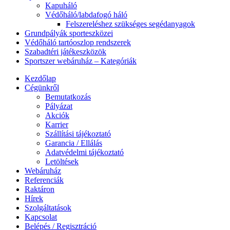
Kapuháló
Védőháló/labdafogó háló
Felszereléshez szükséges segédanyagok
Grundpályák sporteszközei
Védőháló tartóoszlop rendszerek
Szabadtéri játékeszközök
Sportszer webáruház – Kategóriák
Kezdőlap
Cégünkről
Bemutatkozás
Pályázat
Akciók
Karrier
Szállítási tájékoztató
Garancia / Ellálás
Adatvédelmi tájékoztató
Letöltések
Webáruház
Referenciák
Raktáron
Hírek
Szolgáltatások
Kapcsolat
Belépés / Regisztráció