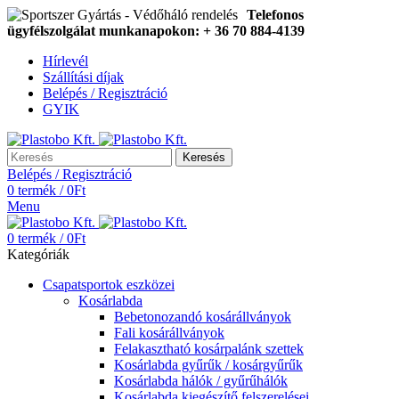
Telefonos
ügyfélszolgálat munkanapokon: + 36 70 884-4139
Hírlevél
Szállítási díjak
Belépés / Regisztráció
GYIK
Keresés
Belépés / Regisztráció
0
termék
/
0
Ft
Menu
0
termék
/
0
Ft
Kategóriák
Csapatsportok eszközei
Kosárlabda
Bebetonozandó kosárállványok
Fali kosárállványok
Felakasztható kosárpalánk szettek
Kosárlabda gyűrűk / kosárgyűrűk
Kosárlabda hálók / gyűrűhálók
Kosárlabda kiegészítő felszerelései