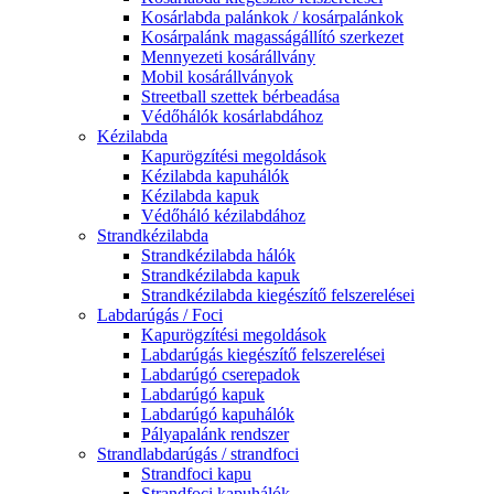
Kosárlabda palánkok / kosárpalánkok
Kosárpalánk magasságállító szerkezet
Mennyezeti kosárállvány
Mobil kosárállványok
Streetball szettek bérbeadása
Védőhálók kosárlabdához
Kézilabda
Kapurögzítési megoldások
Kézilabda kapuhálók
Kézilabda kapuk
Védőháló kézilabdához
Strandkézilabda
Strandkézilabda hálók
Strandkézilabda kapuk
Strandkézilabda kiegészítő felszerelései
Labdarúgás / Foci
Kapurögzítési megoldások
Labdarúgás kiegészítő felszerelései
Labdarúgó cserepadok
Labdarúgó kapuk
Labdarúgó kapuhálók
Pályapalánk rendszer
Strandlabdarúgás / strandfoci
Strandfoci kapu
Strandfoci kapuhálók