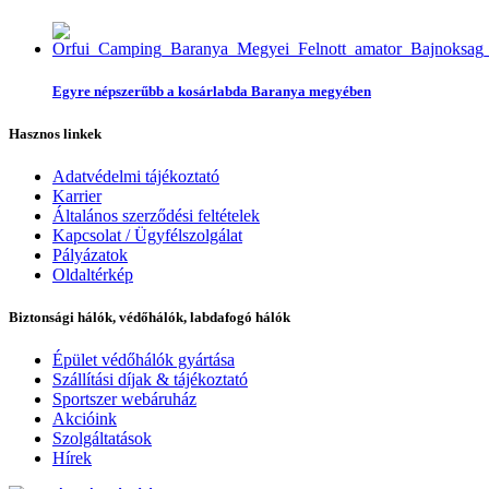
Egyre népszerűbb a kosárlabda Baranya megyében
Hasznos linkek
Adatvédelmi tájékoztató
Karrier
Általános szerződési feltételek
Kapcsolat / Ügyfélszolgálat
Pályázatok
Oldaltérkép
Biztonsági hálók, védőhálók, labdafogó hálók
Épület védőhálók gyártása
Szállítási díjak & tájékoztató
Sportszer webáruház
Akcióink
Szolgáltatások
Hírek