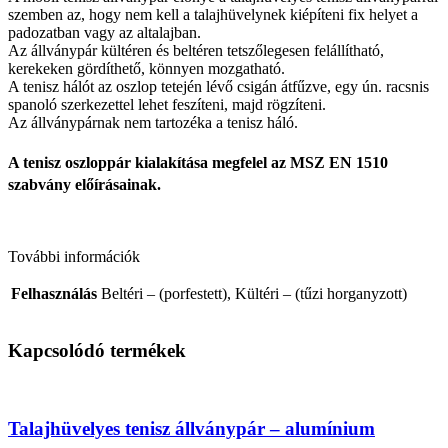
szemben az, hogy nem kell a talajhüvelynek kiépíteni fix helyet a
padozatban vagy az altalajban.
Az állványpár kültéren és beltéren tetszőlegesen felállítható,
kerekeken gördíthető, könnyen mozgatható.
A tenisz hálót az oszlop tetején lévő csigán átfűzve, egy ún. racsnis
spanoló szerkezettel lehet feszíteni, majd rögzíteni.
Az állványpárnak nem tartozéka a tenisz háló.
A tenisz oszloppár kialakítása megfelel az MSZ EN 1510
szabvány előírásainak.
További információk
Felhasználás
Beltéri – (porfestett), Kültéri – (tűzi horganyzott)
Kapcsolódó termékek
Talajhüvelyes tenisz állványpár – alumínium