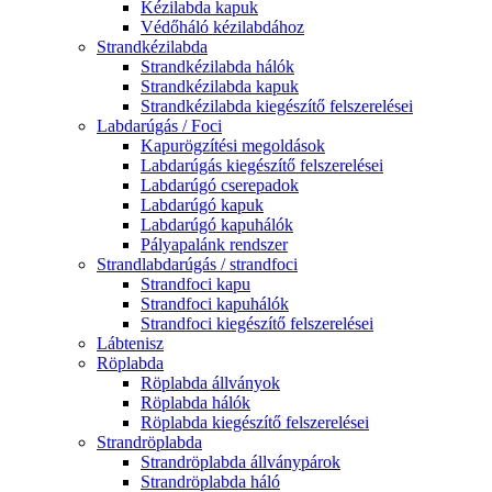
Kézilabda kapuk
Védőháló kézilabdához
Strandkézilabda
Strandkézilabda hálók
Strandkézilabda kapuk
Strandkézilabda kiegészítő felszerelései
Labdarúgás / Foci
Kapurögzítési megoldások
Labdarúgás kiegészítő felszerelései
Labdarúgó cserepadok
Labdarúgó kapuk
Labdarúgó kapuhálók
Pályapalánk rendszer
Strandlabdarúgás / strandfoci
Strandfoci kapu
Strandfoci kapuhálók
Strandfoci kiegészítő felszerelései
Lábtenisz
Röplabda
Röplabda állványok
Röplabda hálók
Röplabda kiegészítő felszerelései
Strandröplabda
Strandröplabda állványpárok
Strandröplabda háló