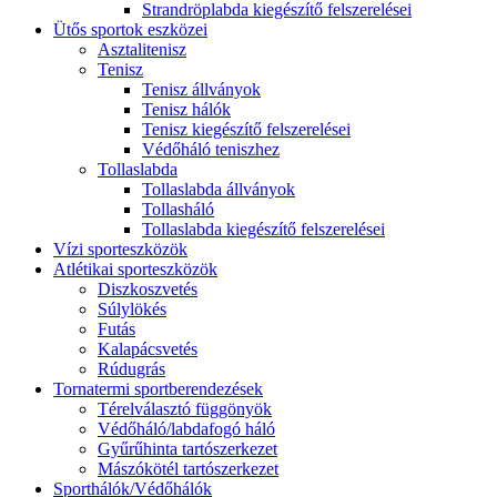
Strandröplabda kiegészítő felszerelései
Ütős sportok eszközei
Asztalitenisz
Tenisz
Tenisz állványok
Tenisz hálók
Tenisz kiegészítő felszerelései
Védőháló teniszhez
Tollaslabda
Tollaslabda állványok
Tollasháló
Tollaslabda kiegészítő felszerelései
Vízi sporteszközök
Atlétikai sporteszközök
Diszkoszvetés
Súlylökés
Futás
Kalapácsvetés
Rúdugrás
Tornatermi sportberendezések
Térelválasztó függönyök
Védőháló/labdafogó háló
Gyűrűhinta tartószerkezet
Mászókötél tartószerkezet
Sporthálók/Védőhálók