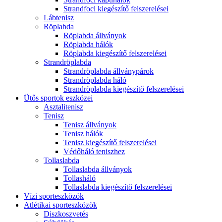
Strandfoci kiegészítő felszerelései
Lábtenisz
Röplabda
Röplabda állványok
Röplabda hálók
Röplabda kiegészítő felszerelései
Strandröplabda
Strandröplabda állványpárok
Strandröplabda háló
Strandröplabda kiegészítő felszerelései
Ütős sportok eszközei
Asztalitenisz
Tenisz
Tenisz állványok
Tenisz hálók
Tenisz kiegészítő felszerelései
Védőháló teniszhez
Tollaslabda
Tollaslabda állványok
Tollasháló
Tollaslabda kiegészítő felszerelései
Vízi sporteszközök
Atlétikai sporteszközök
Diszkoszvetés