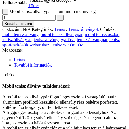
Felhasználás
Törlés
Mobil tenisz állványpár - alumínium mennyiség
Kosárba teszem
Cikkszám:
N/A
Kategóriák:
Tenisz
,
Tenisz állványok
Címkék:
mobil tenisz állvány
,
mobil tenisz állványpár
,
mobil tenisz oszlop
,
tenisz állvány ár
,
tenisz állvány gyártása
,
tenisz állványpár
,
tenisz
sporteszközök webáruház
,
tenisz webáruház
Megosztás:
Leírás
További információk
Leírás
Mobil tenisz állvány tulajdonságai:
A mobil tenisz állványpár függőleges oszlopai vastagfalú natúr
alumínium profilból készülnek, ellensúly rész beltérre porfestett,
kültérre tűzi horganyzott felületkezeléssel.
A függőleges oszlop csavarkötéssel rögzül az ellensúlyhoz. Az
egyenként 120 kg súlyú ellensúly szükséges és elegendő ahhoz,
hogy az oszlop a hálót feszesen tartsa.
A mobil tenisz állványpár előnye a talajhüvelyes tenisz állványpárral