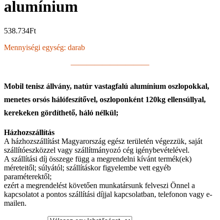
alumínium
538.734
Ft
Mennyiségi egység: darab
——————————
Mobil tenisz állvány, natúr vastagfalú alumínium oszlopokkal,
menetes orsós hálófeszítővel, oszloponként 120kg ellensúllyal,
kerekeken gördíthető, háló nélkül;
Házhozszállítás
A házhozszállítást Magyarország egész területén végezzük, saját
szállítóeszközzel vagy szállítmányozó cég igénybevételével.
A szállítási díj összege függ a megrendelni kívánt termék(ek)
méreteitől; súlyától; szállításkor figyelembe vett egyéb
paraméterektől;
ezért a megrendelést követően munkatársunk felveszi Önnel a
kapcsolatot a pontos szállítási díjjal kapcsolatban, telefonon vagy e-
mailen.