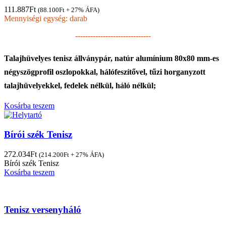
111.887
Ft
(
88.100
Ft
+ 27% ÁFA)
Mennyiségi egység: darab
------------------------------
Talajhüvelyes tenisz állványpár, natúr alumínium 80x80 mm-es
négyszögprofil oszlopokkal, hálófeszítővel, tűzi horganyzott
talajhüvelyekkel, fedelek nélkül, háló nélkül;
Kosárba teszem
Bírói szék Tenisz
272.034
Ft
(
214.200
Ft
+ 27% ÁFA)
Bírói szék Tenisz
Kosárba teszem
Tenisz versenyháló