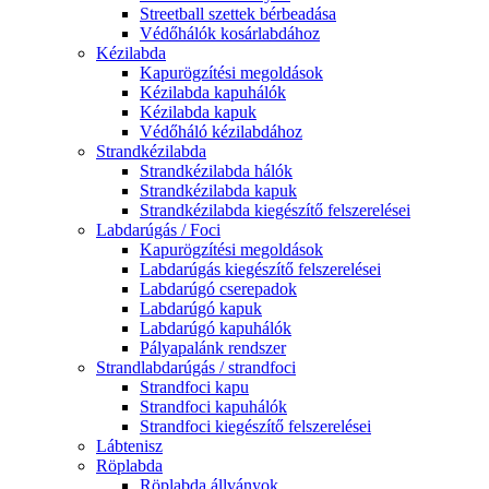
Streetball szettek bérbeadása
Védőhálók kosárlabdához
Kézilabda
Kapurögzítési megoldások
Kézilabda kapuhálók
Kézilabda kapuk
Védőháló kézilabdához
Strandkézilabda
Strandkézilabda hálók
Strandkézilabda kapuk
Strandkézilabda kiegészítő felszerelései
Labdarúgás / Foci
Kapurögzítési megoldások
Labdarúgás kiegészítő felszerelései
Labdarúgó cserepadok
Labdarúgó kapuk
Labdarúgó kapuhálók
Pályapalánk rendszer
Strandlabdarúgás / strandfoci
Strandfoci kapu
Strandfoci kapuhálók
Strandfoci kiegészítő felszerelései
Lábtenisz
Röplabda
Röplabda állványok