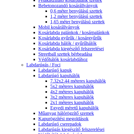
Felakasztható kosárpalánk szettek
Bebetonozandó kosárállványok
0,6 méter benyúlású szettek
1,2 méter benyúlású szettek
1,65 méter benyúlású szettek
Mobil kosárállványok
Kosárlabda palánkok / kosárpalánkok
Kosárlabda gyűrűk / kosárgyűrűk
Kosárlabda hálók / gyűrűhálók
Kosárlabda kiegészítő felszerelései
Streetball szettek bérbeadása
Védőhálók kosárlabdához
Labdarúgás / Foci
Labdarúgó kapuk
Labdarúgó kapuhálók
7.32x2.44 méteres kapuhálók
5x2 méteres kapuhálók
4x2 méteres kapuhálók
3x2 méteres kapuhálók
2x1 méteres kapuhálók
Egyedi méretű kapuhálók
Műanyag hálórögzítő szemek
Kapurögzítési megoldások
Labdarúgó cserepadok
Labdarúgás kiegészítő felszerelései