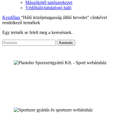
Mászókötél tartószerkezet
Védőháló/labdafogó háló
Kezdőlap
“Háló középmagasság állító heveder” címkével
rendelkező termékek
Egy termék se felelt meg a keresésnek.
Keresés