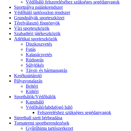
Védőháló felszereléséhez szükséges segédanyagok
Sportpálya palánkrendszer
Védőháló tartóoszlop rendszer
Grundpályák sporteszközei
Térelválasztó függönyök
Vízi sporteszközök
Szabadtéri játékeszközök
Atlétikai sporteszközök
Diszkoszvetés
Futás
Kalapácsvetés
Rúdugrás
Súlylökés
Távol- és hármasugrás
Kerékpártároló
Pályavonalazás
Beltéri
Kültéri
Sporthálók/Védőhálók
Kapuháló
Védőháló/labdafogó háló
Felszereléshez szükséges segédanyagok
Streetball szett bérbeadása
Tornatermi sportberendezések
Gyűrűhinta tartószerkezet