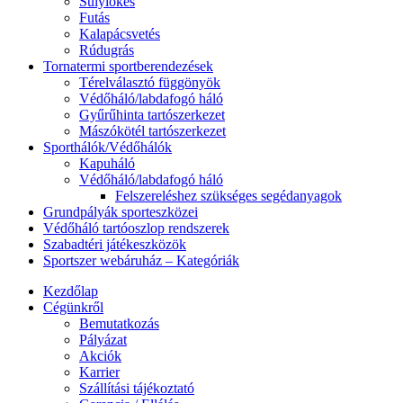
Súlylökés
Futás
Kalapácsvetés
Rúdugrás
Tornatermi sportberendezések
Térelválasztó függönyök
Védőháló/labdafogó háló
Gyűrűhinta tartószerkezet
Mászókötél tartószerkezet
Sporthálók/Védőhálók
Kapuháló
Védőháló/labdafogó háló
Felszereléshez szükséges segédanyagok
Grundpályák sporteszközei
Védőháló tartóoszlop rendszerek
Szabadtéri játékeszközök
Sportszer webáruház – Kategóriák
Kezdőlap
Cégünkről
Bemutatkozás
Pályázat
Akciók
Karrier
Szállítási tájékoztató