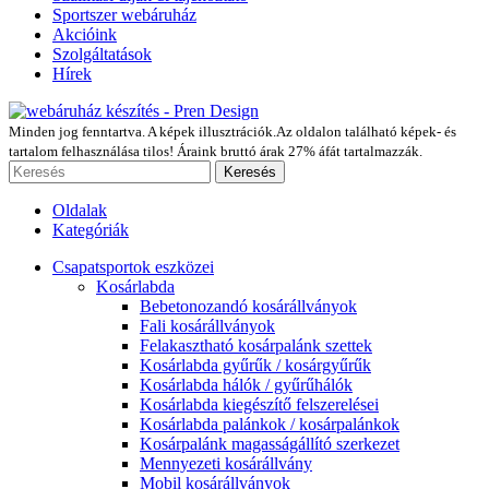
Sportszer webáruház
Akcióink
Szolgáltatások
Hírek
Minden jog fenntartva. A képek illusztrációk.Az oldalon található képek- és
tartalom felhasználása tilos! Áraink bruttó árak 27% áfát tartalmazzák.
Keresés
Oldalak
Kategóriák
Csapatsportok eszközei
Kosárlabda
Bebetonozandó kosárállványok
Fali kosárállványok
Felakasztható kosárpalánk szettek
Kosárlabda gyűrűk / kosárgyűrűk
Kosárlabda hálók / gyűrűhálók
Kosárlabda kiegészítő felszerelései
Kosárlabda palánkok / kosárpalánkok
Kosárpalánk magasságállító szerkezet
Mennyezeti kosárállvány
Mobil kosárállványok