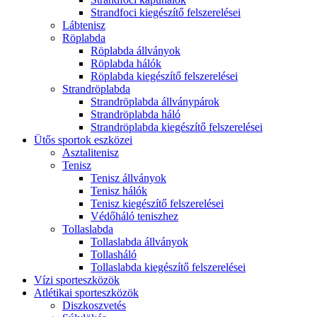
Strandfoci kiegészítő felszerelései
Lábtenisz
Röplabda
Röplabda állványok
Röplabda hálók
Röplabda kiegészítő felszerelései
Strandröplabda
Strandröplabda állványpárok
Strandröplabda háló
Strandröplabda kiegészítő felszerelései
Ütős sportok eszközei
Asztalitenisz
Tenisz
Tenisz állványok
Tenisz hálók
Tenisz kiegészítő felszerelései
Védőháló teniszhez
Tollaslabda
Tollaslabda állványok
Tollasháló
Tollaslabda kiegészítő felszerelései
Vízi sporteszközök
Atlétikai sporteszközök
Diszkoszvetés