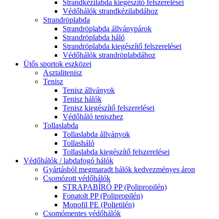
Strandkézilabda kiegészítő felszerelései
Védőhálók strandkézilabdához
Strandröplabda
Strandröplabda állványpárok
Strandröplabda háló
Strandröplabda kiegészítő felszerelései
Védőhálók strandröplabdához
Ütős sportok eszközei
Asztalitenisz
Tenisz
Tenisz állványok
Tenisz hálók
Tenisz kiegészítő felszerelései
Védőháló teniszhez
Tollaslabda
Tollaslabda állványok
Tollasháló
Tollaslabda kiegészítő felszerelései
Védőhálók / labdafogó hálók
Gyártásból megmaradt hálók kedvezményes áron
Csomózott védőhálók
STRAPABÍRÓ PP (Polipropilén)
Fonatolt PP (Polipropilén)
Monofil PE (Polietilén)
Csomómentes védőhálók