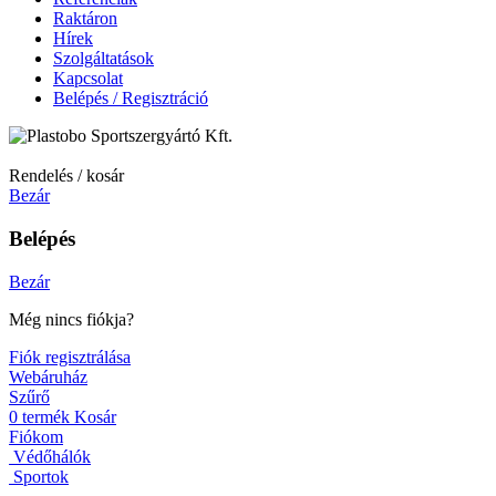
Raktáron
Hírek
Szolgáltatások
Kapcsolat
Belépés / Regisztráció
Rendelés / kosár
Bezár
Belépés
Bezár
Még nincs fiókja?
Fiók regisztrálása
Webáruház
Szűrő
0
termék
Kosár
Fiókom
Védőhálók
Sportok