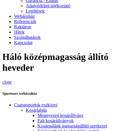
Garancia / Ellálás
Adatvédelmi tájékoztató
Letöltések
Webáruház
Referenciák
Raktáron
Hírek
Szolgáltatások
Kapcsolat
Háló középmagasság állító
heveder
close
Sportszer webáruház
Csapatsportok eszközei
Kosárlabda
Mennyezeti kosárállvány
Fali kosárállványok
Kosárpalánk magasságállító szerkezet