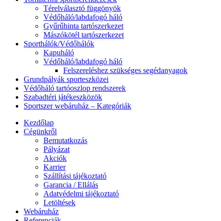
Térelválasztó függönyök
Védőháló/labdafogó háló
Gyűrűhinta tartószerkezet
Mászókötél tartószerkezet
Sporthálók/Védőhálók
Kapuháló
Védőháló/labdafogó háló
Felszereléshez szükséges segédanyagok
Grundpályák sporteszközei
Védőháló tartóoszlop rendszerek
Szabadtéri játékeszközök
Sportszer webáruház – Kategóriák
Kezdőlap
Cégünkről
Bemutatkozás
Pályázat
Akciók
Karrier
Szállítási tájékoztató
Garancia / Ellálás
Adatvédelmi tájékoztató
Letöltések
Webáruház
Referenciák