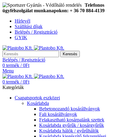
Telefonos
ügyfélszolgálat munkanapokon: + 36 70 884-4139
Hírlevél
Szállítási díjak
Belépés / Regisztráció
GYIK
Keresés
Belépés / Regisztráció
0
termék
/
0
Ft
Menu
0
termék
/
0
Ft
Kategóriák
Csapatsportok eszközei
Kosárlabda
Bebetonozandó kosárállványok
Fali kosárállványok
Felakasztható kosárpalánk szettek
Kosárlabda gyűrűk / kosárgyűrűk
Kosárlabda hálók / gyűrűhálók
Kosárlabda kiegészítő felszerelései