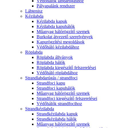
Védőhálók labdarúgáshoz
Pályapalánk rendszer
Lábtenisz
Kézilabda
Kézilabda kapuk
Kézilabda kapuhálók
Műanyag hálórögzítő szemek
Burkolat átvezető szerelvények
Kapurögzítési megoldások
Védőháló kézilabdához
Röplabda
Röplabda állványok
Röplabda hálók
Röplabda kiegészítő felszerelései
Védőháló röplabdához
Strandlabdarúgás / strandfoci
Strandfoci kapu
Strandfoci kapuhálók
Műanyag hálórögzítő szemek
Strandfoci kiegészítő felszerelései
Védőhálók strandfocihoz
Strandkézilabda
Strandkézilabda kapuk
Strandkézilabda hálók
Műanyag hálórögzítő szemek