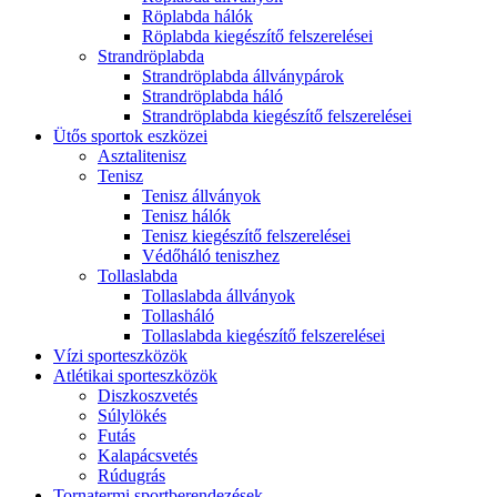
Röplabda hálók
Röplabda kiegészítő felszerelései
Strandröplabda
Strandröplabda állványpárok
Strandröplabda háló
Strandröplabda kiegészítő felszerelései
Ütős sportok eszközei
Asztalitenisz
Tenisz
Tenisz állványok
Tenisz hálók
Tenisz kiegészítő felszerelései
Védőháló teniszhez
Tollaslabda
Tollaslabda állványok
Tollasháló
Tollaslabda kiegészítő felszerelései
Vízi sporteszközök
Atlétikai sporteszközök
Diszkoszvetés
Súlylökés
Futás
Kalapácsvetés
Rúdugrás
Tornatermi sportberendezések