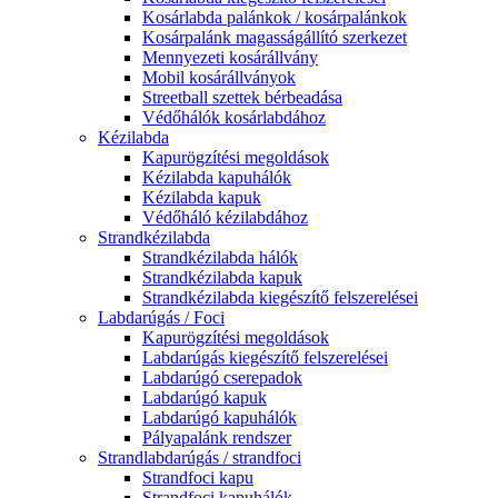
Kosárlabda palánkok / kosárpalánkok
Kosárpalánk magasságállító szerkezet
Mennyezeti kosárállvány
Mobil kosárállványok
Streetball szettek bérbeadása
Védőhálók kosárlabdához
Kézilabda
Kapurögzítési megoldások
Kézilabda kapuhálók
Kézilabda kapuk
Védőháló kézilabdához
Strandkézilabda
Strandkézilabda hálók
Strandkézilabda kapuk
Strandkézilabda kiegészítő felszerelései
Labdarúgás / Foci
Kapurögzítési megoldások
Labdarúgás kiegészítő felszerelései
Labdarúgó cserepadok
Labdarúgó kapuk
Labdarúgó kapuhálók
Pályapalánk rendszer
Strandlabdarúgás / strandfoci
Strandfoci kapu
Strandfoci kapuhálók