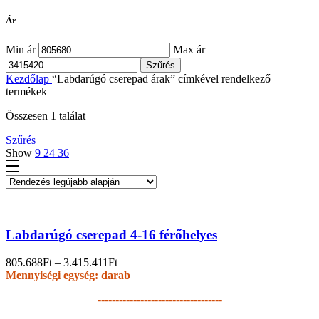
Ár
Min ár
Max ár
Szűrés
Kezdőlap
“Labdarúgó cserepad árak” címkével rendelkező
termékek
Összesen 1 találat
Szűrés
Show
9
24
36
Labdarúgó cserepad 4-16 férőhelyes
805.688
Ft
–
3.415.411
Ft
Mennyiségi egység: darab
-----------------------------------