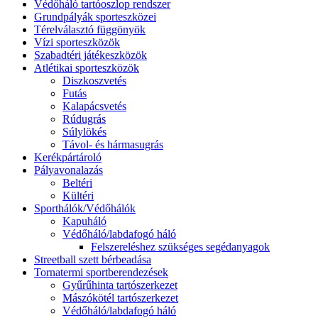
Védőháló tartóoszlop rendszer
Grundpályák sporteszközei
Térelválasztó függönyök
Vízi sporteszközök
Szabadtéri játékeszközök
Atlétikai sporteszközök
Diszkoszvetés
Futás
Kalapácsvetés
Rúdugrás
Súlylökés
Távol- és hármasugrás
Kerékpártároló
Pályavonalazás
Beltéri
Kültéri
Sporthálók/Védőhálók
Kapuháló
Védőháló/labdafogó háló
Felszereléshez szükséges segédanyagok
Streetball szett bérbeadása
Tornatermi sportberendezések
Gyűrűhinta tartószerkezet
Mászókötél tartószerkezet
Védőháló/labdafogó háló