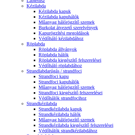
Lábtenisz
Kézilabda
Kézilabda kapuk
Kézilabda kapuhálók
Műanyag hálórögzítő szemek
Burkolat átvezető szerelvények
Kapurögzítési megoldások
Védőháló kézilabdához
Röplabda
Röplabda állványok
Röplabda hálók
Röplabda kiegészítő felszerelései
Védőháló röplabdához
Strandlabdarúgás / strandfoci
Strandfoci kapu
Strandfoci kapuhálók
Műanyag hálórögzítő szemek
Strandfoci kiegészítő felszerelései
Védőhálók strandfocihoz
Strandkézilabda
Strandkézilabda kapuk
Strandkézilabda hálók
Műanyag hálórögzítő szemek
Strandkézilabda kiegészítő felszerelései
Védőhálók strandkézilabdához