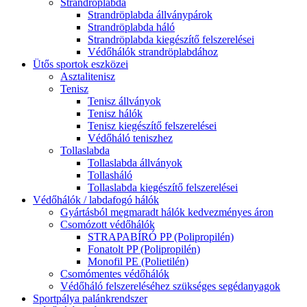
Strandröplabda
Strandröplabda állványpárok
Strandröplabda háló
Strandröplabda kiegészítő felszerelései
Védőhálók strandröplabdához
Ütős sportok eszközei
Asztalitenisz
Tenisz
Tenisz állványok
Tenisz hálók
Tenisz kiegészítő felszerelései
Védőháló teniszhez
Tollaslabda
Tollaslabda állványok
Tollasháló
Tollaslabda kiegészítő felszerelései
Védőhálók / labdafogó hálók
Gyártásból megmaradt hálók kedvezményes áron
Csomózott védőhálók
STRAPABÍRÓ PP (Polipropilén)
Fonatolt PP (Polipropilén)
Monofil PE (Polietilén)
Csomómentes védőhálók
Védőháló felszereléséhez szükséges segédanyagok
Sportpálya palánkrendszer