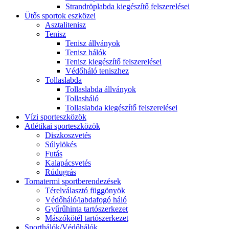
Strandröplabda kiegészítő felszerelései
Ütős sportok eszközei
Asztalitenisz
Tenisz
Tenisz állványok
Tenisz hálók
Tenisz kiegészítő felszerelései
Védőháló teniszhez
Tollaslabda
Tollaslabda állványok
Tollasháló
Tollaslabda kiegészítő felszerelései
Vízi sporteszközök
Atlétikai sporteszközök
Diszkoszvetés
Súlylökés
Futás
Kalapácsvetés
Rúdugrás
Tornatermi sportberendezések
Térelválasztó függönyök
Védőháló/labdafogó háló
Gyűrűhinta tartószerkezet
Mászókötél tartószerkezet
Sporthálók/Védőhálók