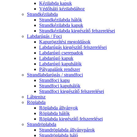
Kézilabda kapuk
Védőháló kézilabdához
Strandkézilabda
Strandkézilabda hálók
Strandkézilabda kapuk
Strandkézilabda kiegészítő felszerelései
Labdarúgás / Foci
Kapurögzítési megoldások
Labdarúgás kiegészítő felszerelései
Labdarúgó cserepadok
Labdarúgó kapuk
Labdarúgó kapuhálók
Pályapalánk rendszer
Strandlabdarúgás / strandfoci
Strandfoci kapu
Strandfoci kapuhálók
Strandfoci kiegészítő felszerelései
Lábtenisz
Röplabda
Röplabda állványok
Röplabda hálók
Röplabda kiegészítő felszerelései
Strandröplabda
Strandröplabda állványpárok
Strandröplabda háló