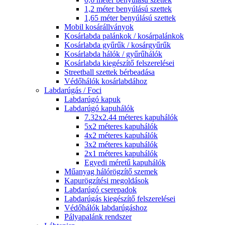
1,2 méter benyúlású szettek
1,65 méter benyúlású szettek
Mobil kosárállványok
Kosárlabda palánkok / kosárpalánkok
Kosárlabda gyűrűk / kosárgyűrűk
Kosárlabda hálók / gyűrűhálók
Kosárlabda kiegészítő felszerelései
Streetball szettek bérbeadása
Védőhálók kosárlabdához
Labdarúgás / Foci
Labdarúgó kapuk
Labdarúgó kapuhálók
7.32x2.44 méteres kapuhálók
5x2 méteres kapuhálók
4x2 méteres kapuhálók
3x2 méteres kapuhálók
2x1 méteres kapuhálók
Egyedi méretű kapuhálók
Műanyag hálórögzítő szemek
Kapurögzítési megoldások
Labdarúgó cserepadok
Labdarúgás kiegészítő felszerelései
Védőhálók labdarúgáshoz
Pályapalánk rendszer