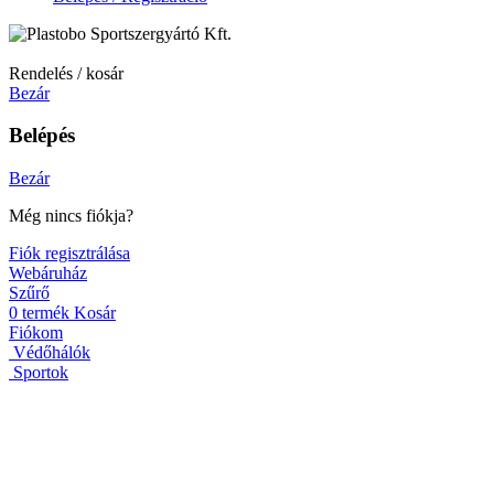
Rendelés / kosár
Bezár
Belépés
Bezár
Még nincs fiókja?
Fiók regisztrálása
Webáruház
Szűrő
0
termék
Kosár
Fiókom
Védőhálók
Sportok