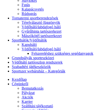
Súlylökés
Futás
Kalapácsvetés
Rúdugrás
Tornatermi sportberendezések
Térelválasztó függönyök
Védőháló/labdafogó háló
Gyűrűhinta tartószerkezet
Mászókötél tartószerkezet
Sporthálók/Védőhálók
Kapuháló
Védőháló/labdafogó háló
Felszereléshez szükséges segédanyagok
Grundpályák sporteszközei
Védőháló tartóoszlop rendszerek
Szabadtéri játékeszközök
Sportszer webáruház – Kategóriák
Kezdőlap
Cégünkről
Bemutatkozás
Pályázat
Akciók
Karrier
Szállítási tájékoztató