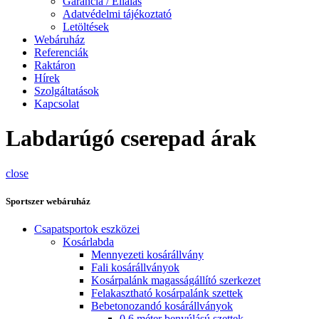
Garancia / Ellálás
Adatvédelmi tájékoztató
Letöltések
Webáruház
Referenciák
Raktáron
Hírek
Szolgáltatások
Kapcsolat
Labdarúgó cserepad árak
close
Sportszer webáruház
Csapatsportok eszközei
Kosárlabda
Mennyezeti kosárállvány
Fali kosárállványok
Kosárpalánk magasságállító szerkezet
Felakasztható kosárpalánk szettek
Bebetonozandó kosárállványok
0,6 méter benyúlású szettek