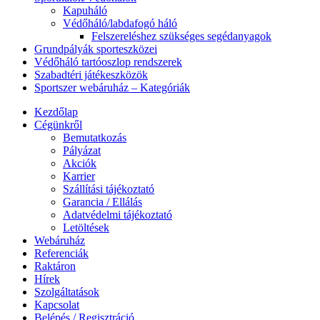
Kapuháló
Védőháló/labdafogó háló
Felszereléshez szükséges segédanyagok
Grundpályák sporteszközei
Védőháló tartóoszlop rendszerek
Szabadtéri játékeszközök
Sportszer webáruház – Kategóriák
Kezdőlap
Cégünkről
Bemutatkozás
Pályázat
Akciók
Karrier
Szállítási tájékoztató
Garancia / Ellálás
Adatvédelmi tájékoztató
Letöltések
Webáruház
Referenciák
Raktáron
Hírek
Szolgáltatások
Kapcsolat
Belépés / Regisztráció