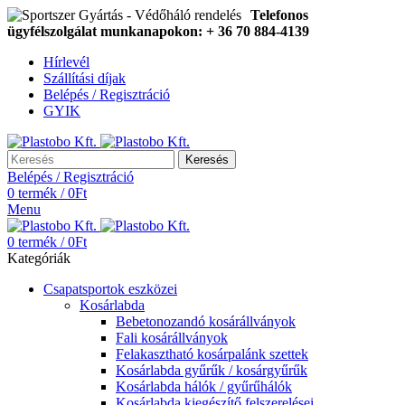
Telefonos
ügyfélszolgálat munkanapokon: + 36 70 884-4139
Hírlevél
Szállítási díjak
Belépés / Regisztráció
GYIK
Keresés
Belépés / Regisztráció
0
termék
/
0
Ft
Menu
0
termék
/
0
Ft
Kategóriák
Csapatsportok eszközei
Kosárlabda
Bebetonozandó kosárállványok
Fali kosárállványok
Felakasztható kosárpalánk szettek
Kosárlabda gyűrűk / kosárgyűrűk
Kosárlabda hálók / gyűrűhálók
Kosárlabda kiegészítő felszerelései