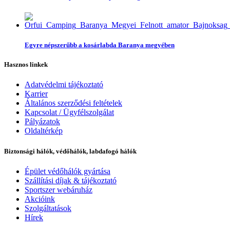
Egyre népszerűbb a kosárlabda Baranya megyében
Hasznos linkek
Adatvédelmi tájékoztató
Karrier
Általános szerződési feltételek
Kapcsolat / Ügyfélszolgálat
Pályázatok
Oldaltérkép
Biztonsági hálók, védőhálók, labdafogó hálók
Épület védőhálók gyártása
Szállítási díjak & tájékoztató
Sportszer webáruház
Akcióink
Szolgáltatások
Hírek