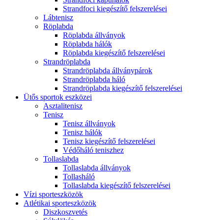
Strandfoci kiegészítő felszerelései
Lábtenisz
Röplabda
Röplabda állványok
Röplabda hálók
Röplabda kiegészítő felszerelései
Strandröplabda
Strandröplabda állványpárok
Strandröplabda háló
Strandröplabda kiegészítő felszerelései
Ütős sportok eszközei
Asztalitenisz
Tenisz
Tenisz állványok
Tenisz hálók
Tenisz kiegészítő felszerelései
Védőháló teniszhez
Tollaslabda
Tollaslabda állványok
Tollasháló
Tollaslabda kiegészítő felszerelései
Vízi sporteszközök
Atlétikai sporteszközök
Diszkoszvetés