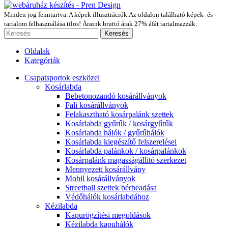
Minden jog fenntartva. A képek illusztrációk.Az oldalon található képek- és
tartalom felhasználása tilos! Áraink bruttó árak 27% áfát tartalmazzák.
Keresés
Oldalak
Kategóriák
Csapatsportok eszközei
Kosárlabda
Bebetonozandó kosárállványok
Fali kosárállványok
Felakasztható kosárpalánk szettek
Kosárlabda gyűrűk / kosárgyűrűk
Kosárlabda hálók / gyűrűhálók
Kosárlabda kiegészítő felszerelései
Kosárlabda palánkok / kosárpalánkok
Kosárpalánk magasságállító szerkezet
Mennyezeti kosárállvány
Mobil kosárállványok
Streetball szettek bérbeadása
Védőhálók kosárlabdához
Kézilabda
Kapurögzítési megoldások
Kézilabda kapuhálók