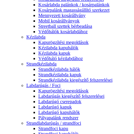
Kosárlabda palánkok / kosárpalánkok
Kosárpalánk magasságállító szerkezet
Mennyezeti kosárállvány
Mobil kosárállványok
Streetball szettek bérbeadása
Védőhálók kosárlabdához
Kézilabda
Kapurögzítési megoldások
Kézilabda kapuhálók
Kézilabda kapuk
Védőháló kézilabdához
Strandkézilabda
Strandkézilabda hálók
Strandkézilabda kapuk
Strandkézilabda kiegészítő felszerelései
Labdarúgás / Foci
Kapurögzítési megoldások
Labdarúgás kiegészítő felszerelései
Labdarúgó cserepadok
Labdarúgó kapuk
Labdarúgó kapuhálók
Pályapalánk rendszer
Strandlabdarúgás / strandfoci
Strandfoci kapu
Strandfoci kapuhálók