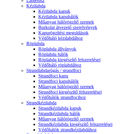
Lábtenisz
Kézilabda
Kézilabda kapuk
Kézilabda kapuhálók
Műanyag hálórögzítő szemek
Burkolat átvezető szerelvények
Kapurögzítési megoldások
Védőháló kézilabdához
Röplabda
Röplabda állványok
Röplabda hálók
Röplabda kiegészítő felszerelései
Védőháló röplabdához
Strandlabdarúgás / strandfoci
Strandfoci kapu
Strandfoci kapuhálók
Műanyag hálórögzítő szemek
Strandfoci kiegészítő felszerelései
Védőhálók strandfocihoz
Strandkézilabda
Strandkézilabda kapuk
Strandkézilabda hálók
Műanyag hálórögzítő szemek
Strandkézilabda kiegészítő felszerelései
Védőhálók strandkézilabdához