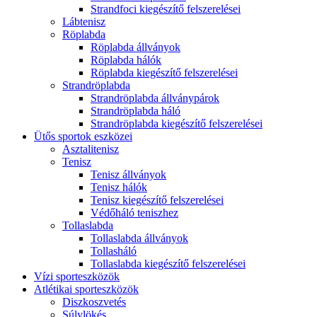
Strandfoci kiegészítő felszerelései
Lábtenisz
Röplabda
Röplabda állványok
Röplabda hálók
Röplabda kiegészítő felszerelései
Strandröplabda
Strandröplabda állványpárok
Strandröplabda háló
Strandröplabda kiegészítő felszerelései
Ütős sportok eszközei
Asztalitenisz
Tenisz
Tenisz állványok
Tenisz hálók
Tenisz kiegészítő felszerelései
Védőháló teniszhez
Tollaslabda
Tollaslabda állványok
Tollasháló
Tollaslabda kiegészítő felszerelései
Vízi sporteszközök
Atlétikai sporteszközök
Diszkoszvetés
Súlylökés