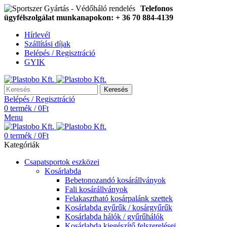
Telefonos
ügyfélszolgálat munkanapokon: + 36 70 884-4139
Hírlevél
Szállítási díjak
Belépés / Regisztráció
GYIK
Keresés
Belépés / Regisztráció
0
termék
/
0
Ft
Menu
0
termék
/
0
Ft
Kategóriák
Csapatsportok eszközei
Kosárlabda
Bebetonozandó kosárállványok
Fali kosárállványok
Felakasztható kosárpalánk szettek
Kosárlabda gyűrűk / kosárgyűrűk
Kosárlabda hálók / gyűrűhálók
Kosárlabda kiegészítő felszerelései