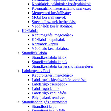
Kosárlabda palánkok / kosárpalánkok
Kosárpalánk magasságállító szerkezet
Mennyezeti kosárállvány
Mobil kosárállványok
Streetball szettek bérbeadása
Védőhálók kosárlabdához
Kézilabda
Kapurögzítési megoldások
Kézilabda kapuhálók
Kézilabda kapuk
Védőháló kézilabdához
Strandkézilabda
Strandkézilabda hálók
Strandkézilabda kapuk
Strandkézilabda kiegészítő felszerelései
Labdarúgás / Foci
Kapurögzítési megoldások
Labdarúgás kiegészítő felszerelései
Labdarúgó cserepadok
Labdarúgó kapuk
Labdarúgó kapuhálók
Pályapalánk rendszer
Strandlabdarúgás / strandfoci
Strandfoci kapu
Strandfoci kapuhálók