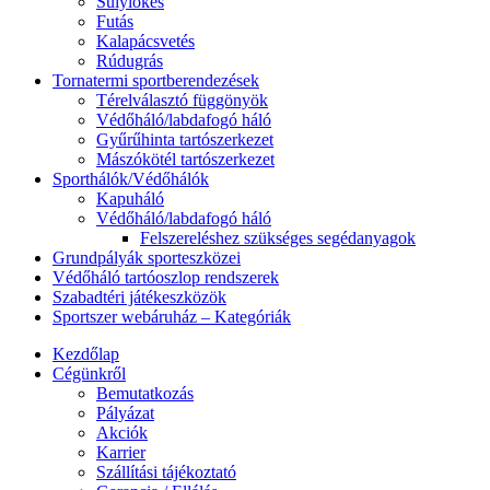
Súlylökés
Futás
Kalapácsvetés
Rúdugrás
Tornatermi sportberendezések
Térelválasztó függönyök
Védőháló/labdafogó háló
Gyűrűhinta tartószerkezet
Mászókötél tartószerkezet
Sporthálók/Védőhálók
Kapuháló
Védőháló/labdafogó háló
Felszereléshez szükséges segédanyagok
Grundpályák sporteszközei
Védőháló tartóoszlop rendszerek
Szabadtéri játékeszközök
Sportszer webáruház – Kategóriák
Kezdőlap
Cégünkről
Bemutatkozás
Pályázat
Akciók
Karrier
Szállítási tájékoztató