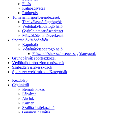
Futás
Kalapácsvetés
Rúdugrás
Tornatermi sportberendezések
Térelválasztó függönyök
Védőháló/labdafogó háló
Gyűrűhinta tartószerkezet
Mászókötél tartószerkezet
Sporthálók/Védőhálók
Kapuháló
Védőháló/labdafogó háló
Felszereléshez szükséges segédanyagok
Grundpályák sporteszközei
Védőháló tartóoszlop rendszerek
Szabadtéri játékeszközök
Sportszer webáruház – Kategóriák
Kezdőlap
Cégünkről
Bemutatkozás
Pályázat
Akciók
Karrier
Szállítási tájékoztató
Garancia / Ellálás