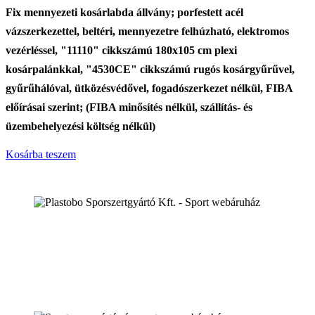
Fix mennyezeti kosárlabda állvány; porfestett acél
vázszerkezettel, beltéri, mennyezetre felhúzható, elektromos
vezérléssel, "11110" cikkszámú 180x105 cm plexi
kosárpalánkkal, "4530CE" cikkszámú rugós kosárgyűrűvel,
gyűrűhálóval, ütközésvédővel, fogadószerkezet nélkül, FIBA
előírásai szerint; (FIBA minősítés nélkül, szállítás- és
üzembehelyezési költség nélkül)
Kosárba teszem