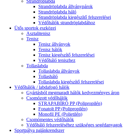
Strandröplabda
Strandröplabda állványpárok
Strandröplabda háló
Strandröplabda kiegészítő felszerelései
Védőhálók strandröplabdához
Ütős sportok eszközei
Asztalitenisz
Tenisz
Tenisz állványok
Tenisz hálók
Tenisz kiegészítő felszerelései
Védőháló teniszhez
Tollaslabda
Tollaslabda állványok
Tollasháló
Tollaslabda kiegészítő felszerelései
Védőhálók / labdafogó hálók
Gyártásból megmaradt hálók kedvezményes áron
Csomózott védőhálók
STRAPABÍRÓ PP (Polipropilén)
Fonatolt PP (Polipropilén)
Monofil PE (Polietilén)
Csomómentes védőhálók
Védőháló felszereléséhez szükséges segédanyagok
Sportpálya palánkrendszer