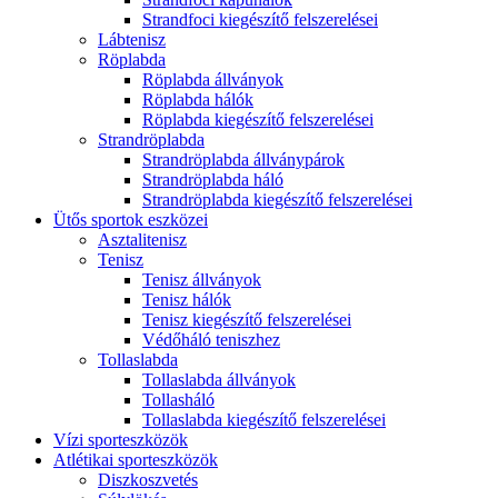
Strandfoci kiegészítő felszerelései
Lábtenisz
Röplabda
Röplabda állványok
Röplabda hálók
Röplabda kiegészítő felszerelései
Strandröplabda
Strandröplabda állványpárok
Strandröplabda háló
Strandröplabda kiegészítő felszerelései
Ütős sportok eszközei
Asztalitenisz
Tenisz
Tenisz állványok
Tenisz hálók
Tenisz kiegészítő felszerelései
Védőháló teniszhez
Tollaslabda
Tollaslabda állványok
Tollasháló
Tollaslabda kiegészítő felszerelései
Vízi sporteszközök
Atlétikai sporteszközök
Diszkoszvetés