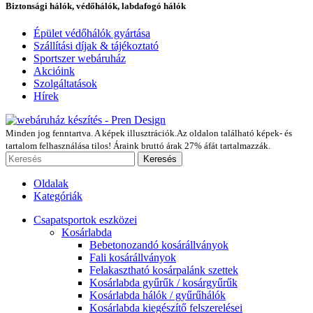
Biztonsági hálók, védőhálók, labdafogó hálók
Épület védőhálók gyártása
Szállítási díjak & tájékoztató
Sportszer webáruház
Akcióink
Szolgáltatások
Hírek
Minden jog fenntartva. A képek illusztrációk.Az oldalon található képek- és
tartalom felhasználása tilos! Áraink bruttó árak 27% áfát tartalmazzák.
Keresés
Oldalak
Kategóriák
Csapatsportok eszközei
Kosárlabda
Bebetonozandó kosárállványok
Fali kosárállványok
Felakasztható kosárpalánk szettek
Kosárlabda gyűrűk / kosárgyűrűk
Kosárlabda hálók / gyűrűhálók
Kosárlabda kiegészítő felszerelései