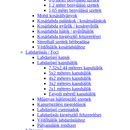
1,2 méter benyúlású szettek
1,65 méter benyúlású szettek
Mobil kosárállványok
Kosárlabda palánkok / kosárpalánkok
Kosárlabda gyűrűk / kosárgyűrűk
Kosárlabda hálók / gyűrűhálók
Kosárlabda kiegészítő felszerelései
Streetball szettek bérbeadása
Védőhálók kosárlabdához
Labdarúgás / Foci
Labdarúgó kapuk
Labdarúgó kapuhálók
7.32x2.44 méteres kapuhálók
5x2 méteres kapuhálók
4x2 méteres kapuhálók
3x2 méteres kapuhálók
2x1 méteres kapuhálók
Egyedi méretű kapuhálók
Műanyag hálórögzítő szemek
Kapurögzítési megoldások
Labdarúgó cserepadok
Labdarúgás kiegészítő felszerelései
Védőhálók labdarúgáshoz
Pályapalánk rendszer