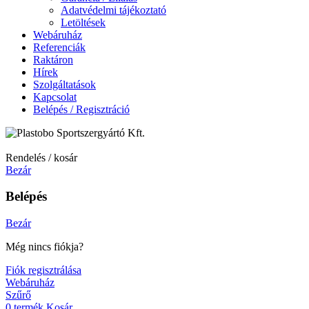
Adatvédelmi tájékoztató
Letöltések
Webáruház
Referenciák
Raktáron
Hírek
Szolgáltatások
Kapcsolat
Belépés / Regisztráció
Rendelés / kosár
Bezár
Belépés
Bezár
Még nincs fiókja?
Fiók regisztrálása
Webáruház
Szűrő
0
termék
Kosár