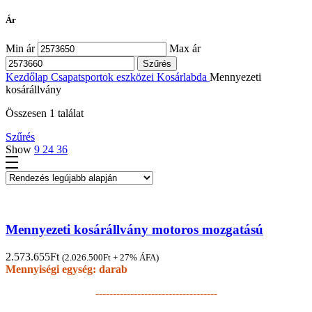
Ár
Min ár
Max ár
Szűrés
Kezdőlap
Csapatsportok eszközei
Kosárlabda
Mennyezeti
kosárállvány
Összesen 1 találat
Szűrés
Show
9
24
36
Mennyezeti kosárállvány motoros mozgatású
2.573.655
Ft
(
2.026.500
Ft
+ 27% ÁFA)
Mennyiségi egység: darab
-----------------------------------