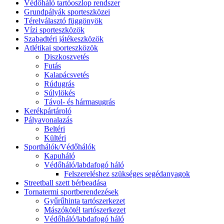
Védőháló tartóoszlop rendszer
Grundpályák sporteszközei
Térelválasztó függönyök
Vízi sporteszközök
Szabadtéri játékeszközök
Atlétikai sporteszközök
Diszkoszvetés
Futás
Kalapácsvetés
Rúdugrás
Súlylökés
Távol- és hármasugrás
Kerékpártároló
Pályavonalazás
Beltéri
Kültéri
Sporthálók/Védőhálók
Kapuháló
Védőháló/labdafogó háló
Felszereléshez szükséges segédanyagok
Streetball szett bérbeadása
Tornatermi sportberendezések
Gyűrűhinta tartószerkezet
Mászókötél tartószerkezet
Védőháló/labdafogó háló