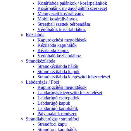
Kosárlabda palánkok / kosárpalánkok
Kosárpalánk magasságállító szerkezet
Mennyezeti kosárállvány
Mobil kosárállványok
Streetball szettek bérbeadása
Védőhálók kosárlabdához
Kézilabda
Kapurögzítési megoldások
Kézilabda kapuhálók
Kézilabda kapuk
Védőháló kézilabdához
Strandkézilabda
Strandkézilabda hálók
Strandkézilabda kapuk
Strandkézilabda kiegészítő felszerelései
Labdarúgás / Foci
Kapurögzítési megoldások
Labdarúgás kiegészítő felszerelései
Labdarúgó cserepadok
Labdarúgó kapuk
Labdarúgó kapuhálók
Pályapalánk rendszer
Strandlabdarúgás / strandfoci
Strandfoci kapu
Strandfoci kapuhálók