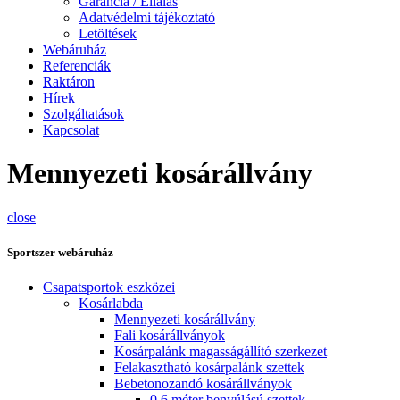
Garancia / Ellálás
Adatvédelmi tájékoztató
Letöltések
Webáruház
Referenciák
Raktáron
Hírek
Szolgáltatások
Kapcsolat
Mennyezeti kosárállvány
close
Sportszer webáruház
Csapatsportok eszközei
Kosárlabda
Mennyezeti kosárállvány
Fali kosárállványok
Kosárpalánk magasságállító szerkezet
Felakasztható kosárpalánk szettek
Bebetonozandó kosárállványok
0,6 méter benyúlású szettek