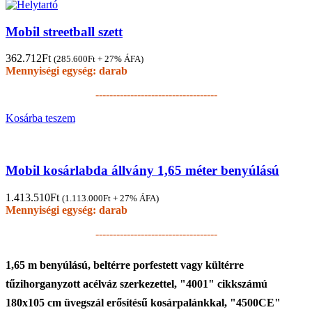
Mobil streetball szett
362.712
Ft
(
285.600
Ft
+ 27% ÁFA)
Mennyiségi egység: darab
-----------------------------------
Kosárba teszem
Mobil kosárlabda állvány 1,65 méter benyúlású
1.413.510
Ft
(
1.113.000
Ft
+ 27% ÁFA)
Mennyiségi egység: darab
-----------------------------------
1,65 m benyúlású, beltérre porfestett vagy kültérre
tűzihorganyzott acélváz szerkezettel, "4001" cikkszámú
180x105 cm üvegszál erősítésű kosárpalánkkal, "4500CE"