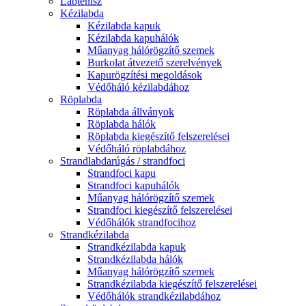
Lábtenisz
Kézilabda
Kézilabda kapuk
Kézilabda kapuhálók
Műanyag hálórögzítő szemek
Burkolat átvezető szerelvények
Kapurögzítési megoldások
Védőháló kézilabdához
Röplabda
Röplabda állványok
Röplabda hálók
Röplabda kiegészítő felszerelései
Védőháló röplabdához
Strandlabdarúgás / strandfoci
Strandfoci kapu
Strandfoci kapuhálók
Műanyag hálórögzítő szemek
Strandfoci kiegészítő felszerelései
Védőhálók strandfocihoz
Strandkézilabda
Strandkézilabda kapuk
Strandkézilabda hálók
Műanyag hálórögzítő szemek
Strandkézilabda kiegészítő felszerelései
Védőhálók strandkézilabdához