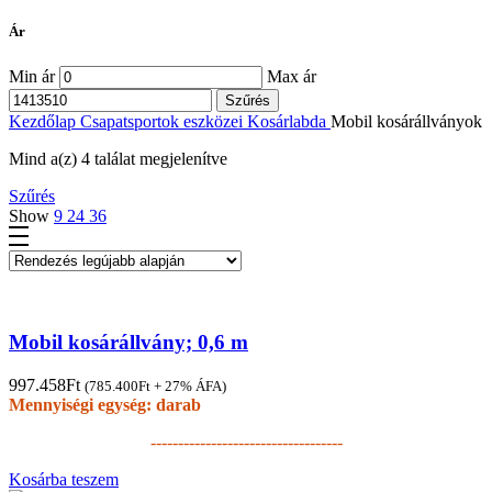
Ár
Min ár
Max ár
Szűrés
Kezdőlap
Csapatsportok eszközei
Kosárlabda
Mobil kosárállványok
Mind a(z) 4 találat megjelenítve
Szűrés
Show
9
24
36
Mobil kosárállvány; 0,6 m
997.458
Ft
(
785.400
Ft
+ 27% ÁFA)
Mennyiségi egység: darab
-----------------------------------
Kosárba teszem