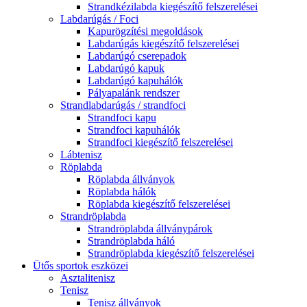
Strandkézilabda kiegészítő felszerelései
Labdarúgás / Foci
Kapurögzítési megoldások
Labdarúgás kiegészítő felszerelései
Labdarúgó cserepadok
Labdarúgó kapuk
Labdarúgó kapuhálók
Pályapalánk rendszer
Strandlabdarúgás / strandfoci
Strandfoci kapu
Strandfoci kapuhálók
Strandfoci kiegészítő felszerelései
Lábtenisz
Röplabda
Röplabda állványok
Röplabda hálók
Röplabda kiegészítő felszerelései
Strandröplabda
Strandröplabda állványpárok
Strandröplabda háló
Strandröplabda kiegészítő felszerelései
Ütős sportok eszközei
Asztalitenisz
Tenisz
Tenisz állványok