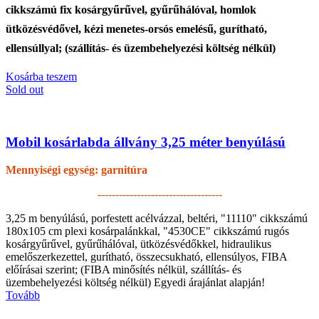
cikkszámú fix kosárgyűrűvel, gyűrűhálóval, homlok
ütközésvédővel, kézi menetes-orsós emelésű, gurítható,
ellensúllyal; (szállítás- és üzembehelyezési költség nélkül)
Kosárba teszem
Sold out
Mobil kosárlabda állvány 3,25 méter benyúlású
Mennyiségi egység: garnitúra
-----------------------------------
3,25 m benyúlású, porfestett acélvázzal, beltéri, "11110" cikkszámú
180x105 cm plexi kosárpalánkkal, "4530CE" cikkszámú rugós
kosárgyűrűvel, gyűrűhálóval, ütközésvédőkkel, hidraulikus
emelőszerkezettel, gurítható, összecsukható, ellensúlyos, FIBA
előírásai szerint; (FIBA minősítés nélkül, szállítás- és
üzembehelyezési költség nélkül)
Egyedi árajánlat alapján!
Tovább