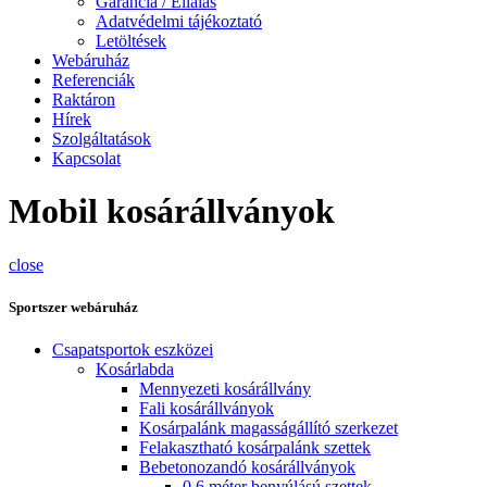
Garancia / Ellálás
Adatvédelmi tájékoztató
Letöltések
Webáruház
Referenciák
Raktáron
Hírek
Szolgáltatások
Kapcsolat
Mobil kosárállványok
close
Sportszer webáruház
Csapatsportok eszközei
Kosárlabda
Mennyezeti kosárállvány
Fali kosárállványok
Kosárpalánk magasságállító szerkezet
Felakasztható kosárpalánk szettek
Bebetonozandó kosárállványok
0,6 méter benyúlású szettek