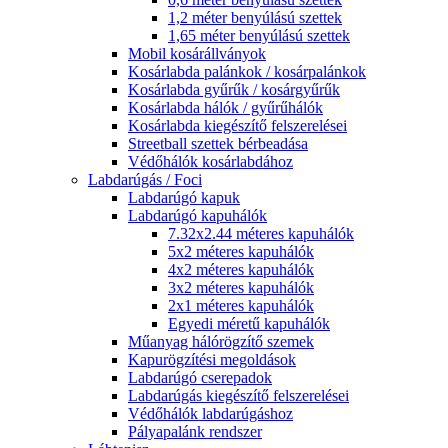
1,2 méter benyúlású szettek
1,65 méter benyúlású szettek
Mobil kosárállványok
Kosárlabda palánkok / kosárpalánkok
Kosárlabda gyűrűk / kosárgyűrűk
Kosárlabda hálók / gyűrűhálók
Kosárlabda kiegészítő felszerelései
Streetball szettek bérbeadása
Védőhálók kosárlabdához
Labdarúgás / Foci
Labdarúgó kapuk
Labdarúgó kapuhálók
7.32x2.44 méteres kapuhálók
5x2 méteres kapuhálók
4x2 méteres kapuhálók
3x2 méteres kapuhálók
2x1 méteres kapuhálók
Egyedi méretű kapuhálók
Műanyag hálórögzítő szemek
Kapurögzítési megoldások
Labdarúgó cserepadok
Labdarúgás kiegészítő felszerelései
Védőhálók labdarúgáshoz
Pályapalánk rendszer