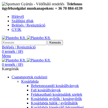
Telefonos
ügyfélszolgálat munkanapokon: + 36 70 884-4139
Hírlevél
Szállítási díjak
Belépés / Regisztráció
GYIK
Keresés
Belépés / Regisztráció
0
termék
/
0
Ft
Menu
0
termék
/
0
Ft
Kategóriák
Csapatsportok eszközei
Kosárlabda
Bebetonozandó kosárállványok
Fali kosárállványok
Felakasztható kosárpalánk szettek
Kosárlabda gyűrűk / kosárgyűrűk
Kosárlabda hálók / gyűrűhálók
Kosárlabda kiegészítő felszerelései