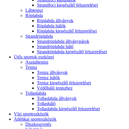
Strandfoci kiegészítő felszerelései
Lábtenisz
Röplabda
Röplabda állványok
Röplabda hálók
Röplabda kiegészítő felszerelései
Strandröplabda
Strandröplabda állványpárok
Strandröplabda háló
Strandröplabda kiegészítő felszerelései
Ütős sportok eszközei
Asztalitenisz
Tenisz
Tenisz állványok
Tenisz hálók
Tenisz kiegészítő felszerelései
Védőháló teniszhez
Tollaslabda
Tollaslabda állványok
Tollasháló
Tollaslabda kiegészítő felszerelései
Vízi sporteszközök
Atlétikai sporteszközök
Diszkoszvetés