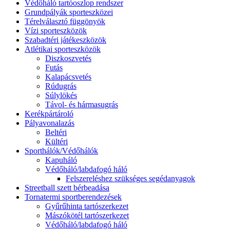
Védőháló tartóoszlop rendszer
Grundpályák sporteszközei
Térelválasztó függönyök
Vízi sporteszközök
Szabadtéri játékeszközök
Atlétikai sporteszközök
Diszkoszvetés
Futás
Kalapácsvetés
Rúdugrás
Súlylökés
Távol- és hármasugrás
Kerékpártároló
Pályavonalazás
Beltéri
Kültéri
Sporthálók/Védőhálók
Kapuháló
Védőháló/labdafogó háló
Felszereléshez szükséges segédanyagok
Streetball szett bérbeadása
Tornatermi sportberendezések
Gyűrűhinta tartószerkezet
Mászókötél tartószerkezet
Védőháló/labdafogó háló