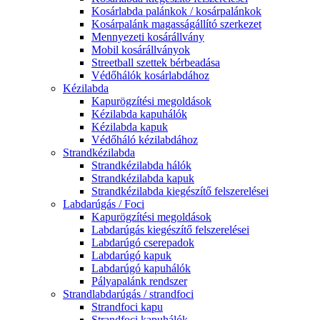
Kosárlabda palánkok / kosárpalánkok
Kosárpalánk magasságállító szerkezet
Mennyezeti kosárállvány
Mobil kosárállványok
Streetball szettek bérbeadása
Védőhálók kosárlabdához
Kézilabda
Kapurögzítési megoldások
Kézilabda kapuhálók
Kézilabda kapuk
Védőháló kézilabdához
Strandkézilabda
Strandkézilabda hálók
Strandkézilabda kapuk
Strandkézilabda kiegészítő felszerelései
Labdarúgás / Foci
Kapurögzítési megoldások
Labdarúgás kiegészítő felszerelései
Labdarúgó cserepadok
Labdarúgó kapuk
Labdarúgó kapuhálók
Pályapalánk rendszer
Strandlabdarúgás / strandfoci
Strandfoci kapu
Strandfoci kapuhálók