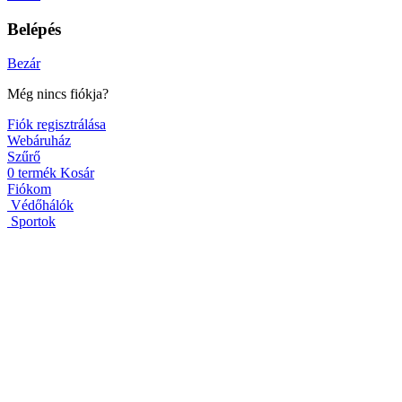
Belépés
Bezár
Még nincs fiókja?
Fiók regisztrálása
Webáruház
Szűrő
0
termék
Kosár
Fiókom
Védőhálók
Sportok