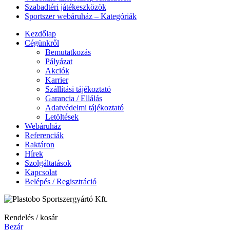
Szabadtéri játékeszközök
Sportszer webáruház – Kategóriák
Kezdőlap
Cégünkről
Bemutatkozás
Pályázat
Akciók
Karrier
Szállítási tájékoztató
Garancia / Ellálás
Adatvédelmi tájékoztató
Letöltések
Webáruház
Referenciák
Raktáron
Hírek
Szolgáltatások
Kapcsolat
Belépés / Regisztráció
Rendelés / kosár
Bezár