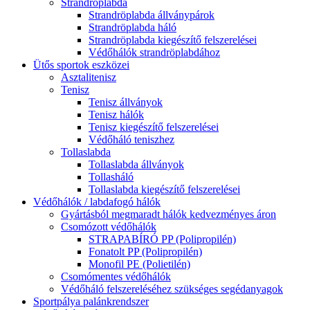
Strandröplabda
Strandröplabda állványpárok
Strandröplabda háló
Strandröplabda kiegészítő felszerelései
Védőhálók strandröplabdához
Ütős sportok eszközei
Asztalitenisz
Tenisz
Tenisz állványok
Tenisz hálók
Tenisz kiegészítő felszerelései
Védőháló teniszhez
Tollaslabda
Tollaslabda állványok
Tollasháló
Tollaslabda kiegészítő felszerelései
Védőhálók / labdafogó hálók
Gyártásból megmaradt hálók kedvezményes áron
Csomózott védőhálók
STRAPABÍRÓ PP (Polipropilén)
Fonatolt PP (Polipropilén)
Monofil PE (Polietilén)
Csomómentes védőhálók
Védőháló felszereléséhez szükséges segédanyagok
Sportpálya palánkrendszer