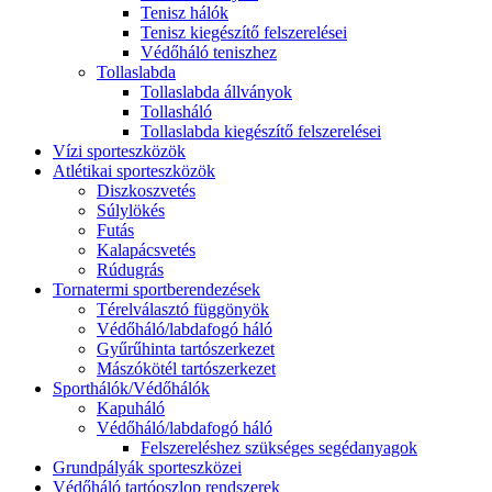
Tenisz hálók
Tenisz kiegészítő felszerelései
Védőháló teniszhez
Tollaslabda
Tollaslabda állványok
Tollasháló
Tollaslabda kiegészítő felszerelései
Vízi sporteszközök
Atlétikai sporteszközök
Diszkoszvetés
Súlylökés
Futás
Kalapácsvetés
Rúdugrás
Tornatermi sportberendezések
Térelválasztó függönyök
Védőháló/labdafogó háló
Gyűrűhinta tartószerkezet
Mászókötél tartószerkezet
Sporthálók/Védőhálók
Kapuháló
Védőháló/labdafogó háló
Felszereléshez szükséges segédanyagok
Grundpályák sporteszközei
Védőháló tartóoszlop rendszerek