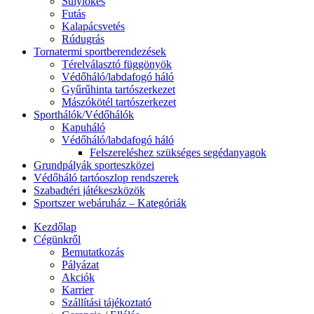
Súlylökés
Futás
Kalapácsvetés
Rúdugrás
Tornatermi sportberendezések
Térelválasztó függönyök
Védőháló/labdafogó háló
Gyűrűhinta tartószerkezet
Mászókötél tartószerkezet
Sporthálók/Védőhálók
Kapuháló
Védőháló/labdafogó háló
Felszereléshez szükséges segédanyagok
Grundpályák sporteszközei
Védőháló tartóoszlop rendszerek
Szabadtéri játékeszközök
Sportszer webáruház – Kategóriák
Kezdőlap
Cégünkről
Bemutatkozás
Pályázat
Akciók
Karrier
Szállítási tájékoztató