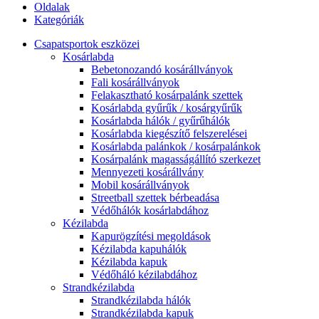
Oldalak
Kategóriák
Csapatsportok eszközei
Kosárlabda
Bebetonozandó kosárállványok
Fali kosárállványok
Felakasztható kosárpalánk szettek
Kosárlabda gyűrűk / kosárgyűrűk
Kosárlabda hálók / gyűrűhálók
Kosárlabda kiegészítő felszerelései
Kosárlabda palánkok / kosárpalánkok
Kosárpalánk magasságállító szerkezet
Mennyezeti kosárállvány
Mobil kosárállványok
Streetball szettek bérbeadása
Védőhálók kosárlabdához
Kézilabda
Kapurögzítési megoldások
Kézilabda kapuhálók
Kézilabda kapuk
Védőháló kézilabdához
Strandkézilabda
Strandkézilabda hálók
Strandkézilabda kapuk